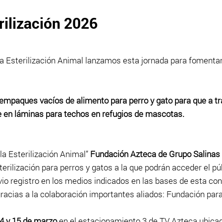
rilización 2026
la Esterilización Animal lanzamos esta jornada para fomentar
 empaques vacíos de alimento para perro y gato para que a t
 en láminas para techos en refugios de mascotas.
 la Esterilización Animal”
Fundación Azteca de Grupo S
alinas
erilización para perros y gatos a la que podrán acceder el pú
io registro en los medios indicados en las bases de esta con
gracias a la colaboración importantes aliados: Fundación par
4 y 15
de marzo
en el estacionamiento 3 de TV Azteca ubicado