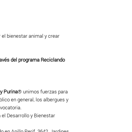
 el bienestar animal y crear
ravés del programa Reciclando
y Purina
® unimos fuerzas para
blico en general, los albergues y
vocatoria.
a el Desarrollo y Bienestar
 en Anillo Perif. 3642, Jardines