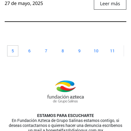
27 de mayo, 2025
Leer más
5
6
7
8
9
10
11
1
ESTAMOS PARA ESCUCHARTE
En Fundación Azteca de Grupo Salinas estamos contigo, si
deseas contactarnos o quieres hacer una denuncia escríbenos
un mail a
honestelfaz@dialogus.com.mx